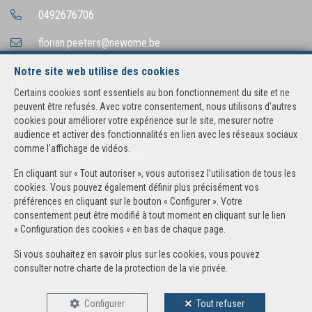
0492676706
florian.peeters@newome.be
Agent immobilier intermédiaire agréé IPI sous le numéro 515.253 en
Notre site web utilise des cookies
Belgique
Certains cookies sont essentiels au bon fonctionnement du site et ne
N° entreprise : TVA BE0755.662.563
peuvent être refusés. Avec votre consentement, nous utilisons d’autres
cookies pour améliorer votre expérience sur le site, mesurer notre
Instance de contrôle: Institut professionnel des agents immobiliers, rue
audience et activer des fonctionnalités en lien avec les réseaux sociaux
du Luxembourg 16B, 1000 Bruxelles (+32 2 505 38 50 - info@ipi.be) -
comme l’affichage de vidéos.
Soumis au
code déontologique de l’ IPI
En cliquant sur « Tout autoriser », vous autorisez l’utilisation de tous les
RC professionnelle et cautionnement via AXA Belgium SA, Place du Trône
cookies. Vous pouvez également définir plus précisément vos
1, 1000 Bruxelles – police n° 730.390.160. Couverture valable pour les
préférences en cliquant sur le bouton « Configurer ». Votre
activités réalisées en Belgique
consentement peut être modifié à tout moment en cliquant sur le lien
« Configuration des cookies » en bas de chaque page.
Conditions générales d'utilisation du site
Charte de la protection de la vie privée
Si vous souhaitez en savoir plus sur les cookies, vous pouvez
Configuration des cookies
consulter notre
charte de la protection de la vie privée
.
Configurer
Tout refuser