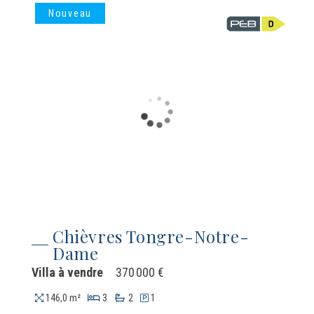
Nouveau
Chièvres Tongre-Notre-
Dame
Villa à vendre
370 000 €
146,0 m²
3
2
1