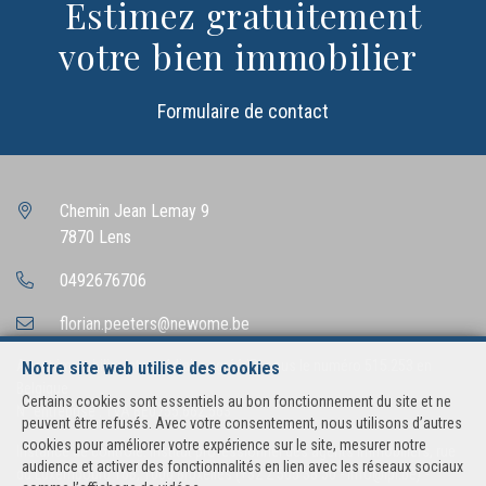
Estimez gratuitement
votre bien immobilier
Formulaire de contact
Chemin Jean Lemay 9
7870 Lens
0492676706
florian.peeters@newome.be
Agent immobilier intermédiaire agréé IPI sous le numéro 515.253 en
Notre site web utilise des cookies
Belgique
Certains cookies sont essentiels au bon fonctionnement du site et ne
N° entreprise : TVA BE0755.662.563
peuvent être refusés. Avec votre consentement, nous utilisons d’autres
cookies pour améliorer votre expérience sur le site, mesurer notre
Instance de contrôle: Institut professionnel des agents immobiliers, rue
audience et activer des fonctionnalités en lien avec les réseaux sociaux
du Luxembourg 16B, 1000 Bruxelles (+32 2 505 38 50 - info@ipi.be) -