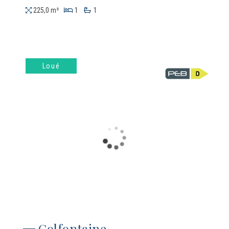
225,0 m²
1
1
Loué
Colfontaine